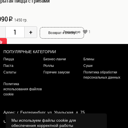
рытая пицца с грибами
090
i
1450 гр.
1
Рекомендую
Возврат к списку
ПОПУЛЯРНЫЕ КАТЕГОРИИ
Пицца
Бизнес-ланчи
Блины
Паста
Роллы
Суши
Салаты
Горячие закуски
Политика обработки
персональных данных
Политика
использования файлов
cookie
Адрес: г. Екатеринбург, ул. Уральская, д. 75
Мы используем файлы cookie для
Часы работы: ежедневно с 10.30 до 20.45
обеспечения корректной работы