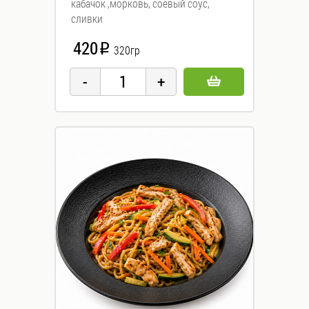
кабачок ,морковь, соевый соус,
сливки
420
i
320гр