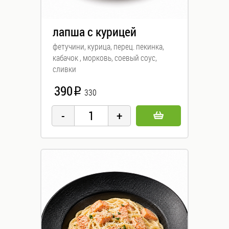
лапша с курицей
фетучини, курица, перец. пекинка,
кабачок , морковь, соевый соус,
сливки
390
i
330