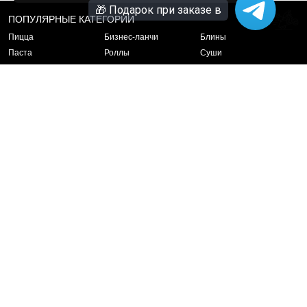
ПОПУЛЯРНЫЕ КАТЕГОРИИ
Пицца
Бизнес-ланчи
Блины
Паста
Роллы
Суши
Салаты
Горячие закуски
Политика обработки
персональных данных
Политика
использования файлов
cookie
Адрес: г. Екатеринбург, ул. Уральская, д. 75
Часы работы: ежедневно с 10.30 до 20.45
Пиццерия «Кусок»
ИП МАДИШОВА КАНЫШАЙЫМ АЛЫКУЛОВНА
ИНН: 667913159165
ОГРНИП: 326965800048791
Разработка сайта:
Пиццерия КусОк (с) 2017-2026