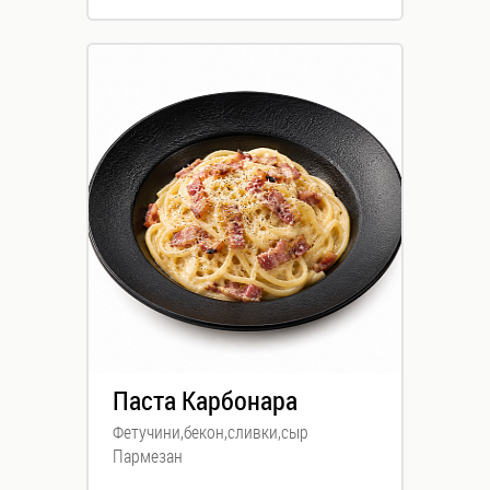
Паста Карбонара
Фетучини,бекон,сливки,сыр
Пармезан