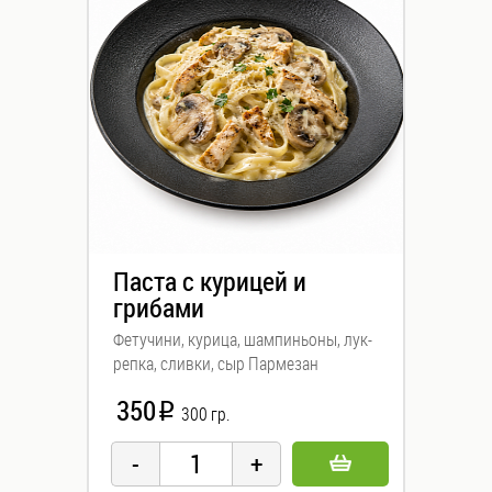
Паста с курицей и
грибами
Фетучини, курица, шампиньоны, лук-
репка, сливки, сыр Пармезан
350
i
300 гр.